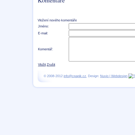
Komentáře
Vložení nového komentáře
Jméno:
E-mail:
Komentář:
Vložit
Zrušit
© 2008-2012
info@cpapik.cz
, Design:
Nuvio | Webdesign