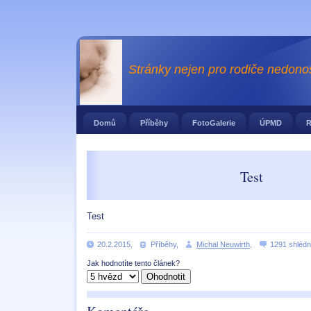
Stránky nejen pro rodiče nedono
Domů
Příběhy
FotoGalerie
ÚPMD
R
Test
Test
20.2.2015
,
Příběhy
,
Michal Neuwirth
,
1291 shlédn
Jak hodnotíte tento článek?