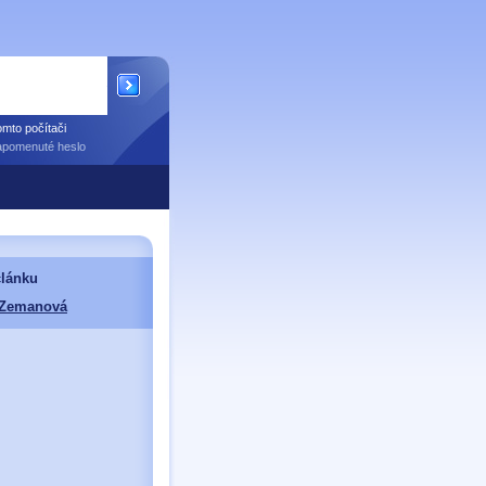
mto počítači
apomenuté heslo
článku
 Zemanová