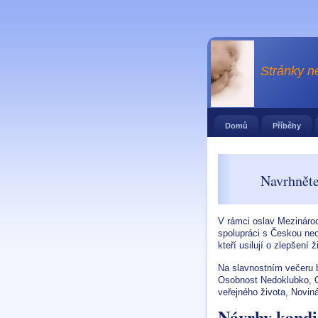
Stránky n
Domů
Příběhy
Navrhněte
V rámci oslav Mezináro
spolupráci s Českou neo
kteří usilují o zlepšení
Na slavnostním večeru b
Osobnost Nedoklubko, O
veřejného života, Novin
Návrhy kand