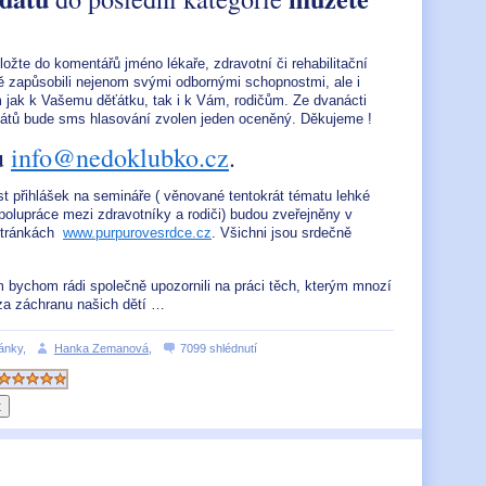
ožte do komentářů jméno lékaře, zdravotní či rehabilitační
lně zapůsobili nejenom svými odbornými schopnostmi, ale i
 jak k Vašemu děťátku, tak i k Vám, rodičům. Ze dvanácti
átů bude sms hlasování zvolen jeden oceněný. Děkujeme !
u
info@nedoklubko.cz
.
t přihlášek na semináře ( věnované tentokrát tématu lehké
spolupráce mezi zdravotníky a rodiči) budou zveřejněny v
 stránkách
www.purpurovesrdce.cz
. Všichni jsou srdečně
bychom rádi společně upozornili na práci těch, kterým mnozí
za záchranu našich dětí …
ánky
,
Hanka Zemanová
,
7099 shlédnutí