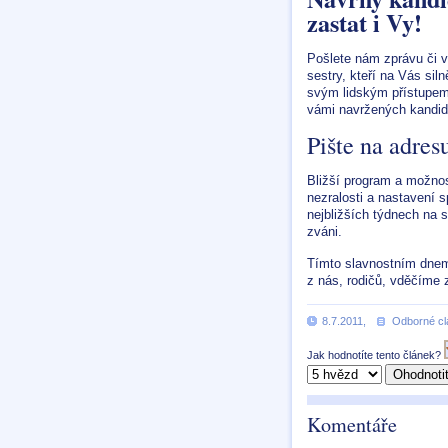
zastat i Vy!
Pošlete nám zprávu či vl
sestry, kteří na Vás si
svým lidským přístupem
vámi navržených kandid
Pište na adres
Bližší program a možnos
nezralosti a nastavení 
nejbližších týdnech na
zváni.
Tímto slavnostním dnem 
z nás, rodičů, vděčíme 
8.7.2011
,
Odborné cl
Jak hodnotíte tento článek?
Komentáře