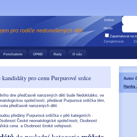
Jméno:
Heslo:
ejen pro rodiče nedonošených dětí
Zapamatovat na to
Zaregistrovat
Z
FotoGalerie
ÚPMD
Rady
O nás
 kandidáty pro cenu Purpurové srdce
Autor 
Hanka
dního dne předčasně narozených dětí bude Nedoklubko, ve
natologickou společností, předávat Purpurová srdíčka těm,
 života předčasně narozených dětí.
udou předány Purpurová srdíčka v pěti kategoriích :
sobnost České neonatologické společnosti, Osobnost
ářská cena a Osobnost široké veřejnosti.
idátů
můžete
do poslední kategorie