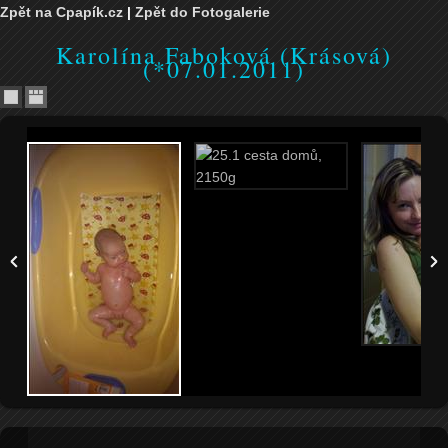
Zpět na Cpapík.cz
|
Zpět do Fotogalerie
Karolína Faboková (Krásová)
(*07.01.2011)