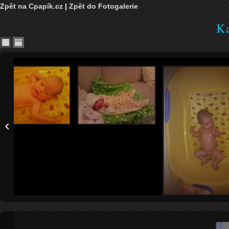
Zpět na Cpapík.cz
|
Zpět do Fotogalerie
Ka