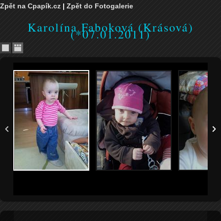
Zpět na Cpapík.cz
|
Zpět do Fotogalerie
Karolína Faboková (Krásová)
(*07.01.2011)