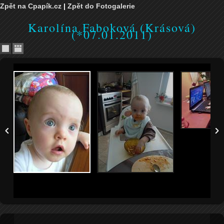
Zpět na Cpapík.cz
|
Zpět do Fotogalerie
Karolína Faboková (Krásová)
(*07.01.2011)