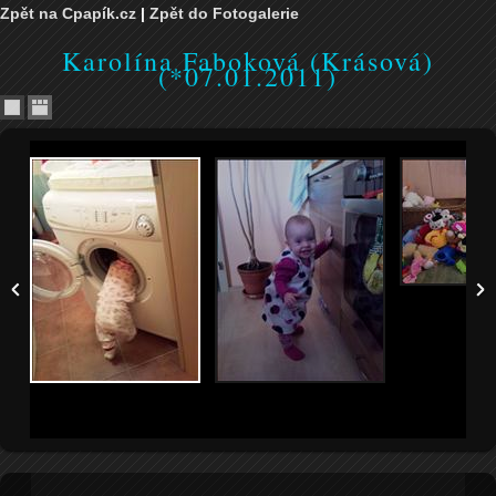
Zpět na Cpapík.cz
|
Zpět do Fotogalerie
Karolína Faboková (Krásová)
(*07.01.2011)