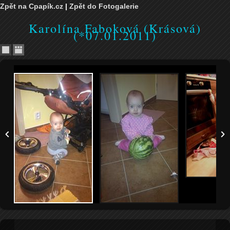
Zpět na Cpapík.cz
|
Zpět do Fotogalerie
Karolína Faboková (Krásová)
(*07.01.2011)