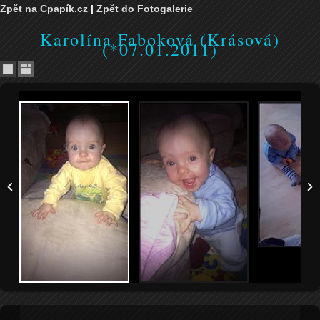
Zpět na Cpapík.cz
|
Zpět do Fotogalerie
Karolína Faboková (Krásová)
(*07.01.2011)